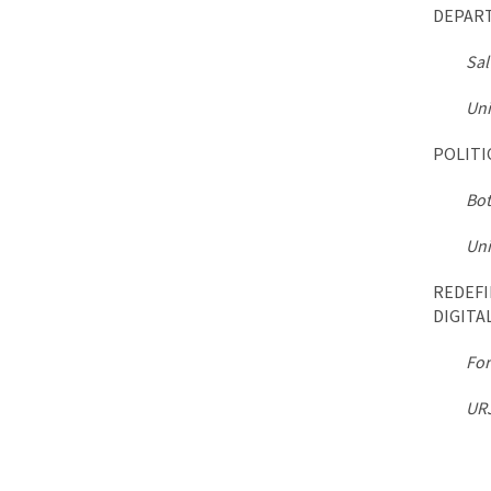
DEPAR
Sal
Uni
POLITI
Bot
Uni
REDEF
DIGITA
For
URJ