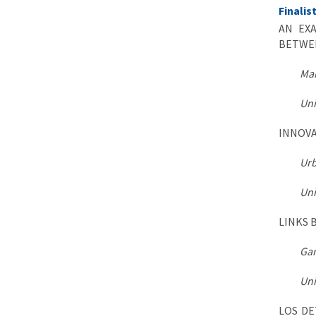
Finalis
AN EX
BETWEE
Mar
Uni
INNOVA
Urb
Uni
LINKS 
Gar
Uni
LOS DE