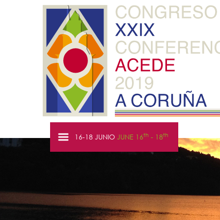
th
th
16-18 JUNIO
JUNE 16
- 18