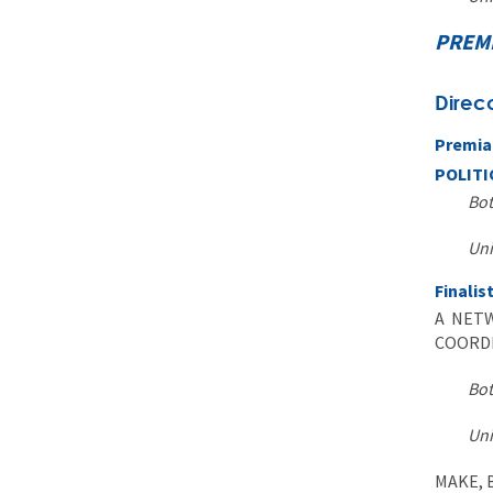
PREMI
Direc
Premia
POLITI
Bot
Uni
Finalis
A NET
COORDI
Bot
Uni
MAKE, 