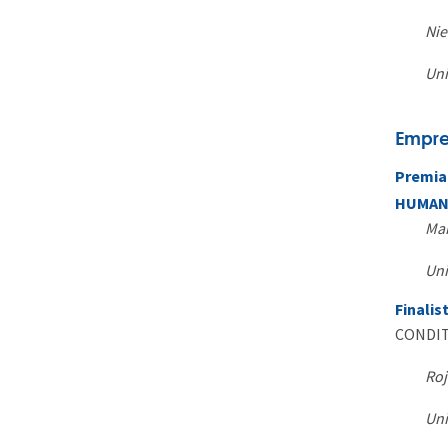
Nie
Uni
Empre
Premia
HUMAN 
Mar
Uni
Finalis
CONDIT
Roj
Uni