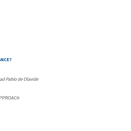
ANCE?
dad Pablo de Olavide
 APPROACH