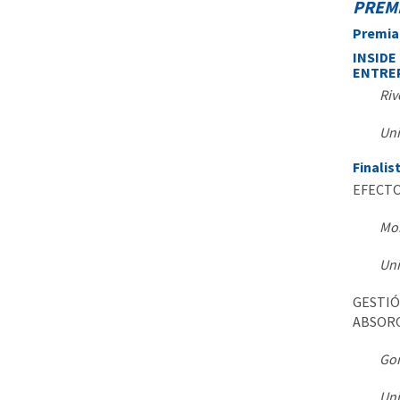
PREMI
Premia
INSIDE
ENTRE
Riv
Uni
Finalis
EFECTO
Mor
Uni
GESTIÓ
ABSORC
Gon
Uni