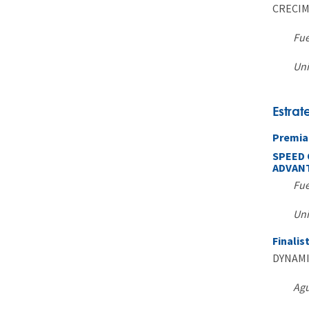
CRECIM
Fue
Uni
Estrat
Premia
SPEED 
ADVAN
Fue
Uni
Finalis
DYNAMI
Agu